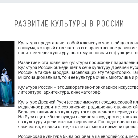
РАЗВИТИЕ КУЛЬТУРЫ В РОССИИ
Культура представляет собой ключевую часть общественн
социума, который отвечает за его нравственное развитие
понятнее через культуру, поэтому основная ее функция -
Развитие и становление культуры происходит параллель
Культура России объединяет в себе культуру Древней Рус
России, а также народов, населяющих эту территорию. Та
многонациональная, то и ее культура очень многолика и 
Культура России – это декоративно-прикладное искусство
литература, архитектура, кинематограф.
Культуре Древней Руси (ее еще именуют средневековой и
медленное развитие, сохранение традиционных ценностей
Большое влияние на культуру того временного периода 
На Руси еще не было нужды в едином государстве, так ка
на культуру и религиозные верования. Господствовало дв
язычества, в связи с тем, что не так много времени прош
Российская культура была основана на европейской, несм