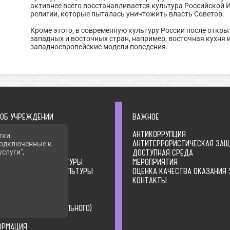
активнее всего восстанавливается культура Российской 
религии, которые пыталась уничтожить власть Советов.
Кроме этого, в современную культуру России после откр
западных и восточных стран, например, восточная кухня 
западноевропейские модели поведения.
 ОБ УЧРЕЖДЕНИИ
ВАЖНОЕ
ФОРМАЦИЯ
АНТИКОРРУПЦИЯ
тки
 ОБ УЧРЕДИТЕЛЕ
АНТИТЕРРОРИСТИЧЕСКАЯ ЗА
 подключенные к
ЛЬНЫЕ ДОКУМЕНТЫ
ДОСТУПНАЯ СРЕДА
слуги",
А ОРГАНИЗАЦИИ КУЛЬТУРЫ
МЕРОПРИЯТИЯ
ТВО ОРГАНИЗАЦИИ КУЛЬТУРЫ
ОЦЕНКА КАЧЕСТВА ОКАЗАНИЯ 
ИЯ О ДЕЯТЕЛЬНОСТИ
КОНТАКТЫ
ЦИИ КУЛЬТУРЫ
ИЯ О ВЫПОЛНЕНИИ
ВЕННОГО (МУНИЦИПАЛЬНОГО)
ОРМАЦИЯ