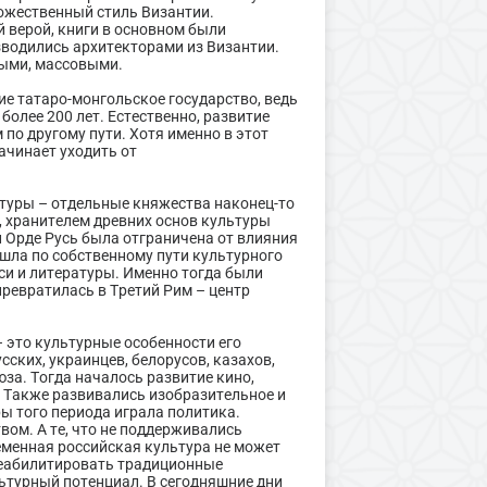
дожественный стиль Византии.
 верой, книги в основном были
водились архитекторами из Византии.
ыми, массовыми.
ие татаро-монгольское государство, ведь
более 200 лет. Естественно, развитие
 по другому пути. Хотя именно в этот
ачинает уходить от
ьтуры – отдельные княжества наконец-то
, хранителем древних основ культуры
 Орде Русь была отграничена от влияния
ошла по собственному пути культурного
си и литературы. Именно тогда были
ревратилась в Третий Рим – центр
 это культурные особенности его
ских, украинцев, белорусов, казахов,
юза. Тогда началось развитие кино,
. Также развивались изобразительное и
ы того периода играла политика.
ом. А те, что не поддерживались
еменная российская культура не может
реабилитировать традиционные
ьтурный потенциал. В сегодняшние дни