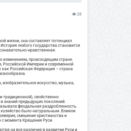
28
ой жизни, она составляет потенциал
. История любого государства становится
 познавательно-нравственная.
но изменениям, происходящим стране.
и, Российской Империи и современной
к как Российская Федерация – страна
разнообразна.
, изобразительное искусство, музыка,
ли традиционной), свойственно
 и знаний предыдущих поколений.
оказывала феодальная раздробленность.
к хозяйство было натуральным. Влияли
оеверие, смешение христианства и
ло с момента Крещения Руси.
отря на все различия в развитии Руси и