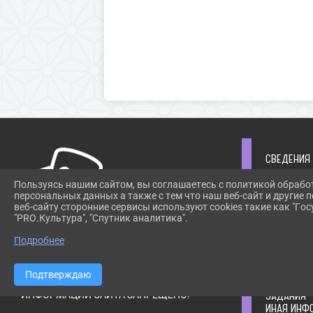
СВЕДЕНИЯ
ОБЩАЯ ИН
Пользуясь нашим сайтом, вы соглашаетесь с политикой обрабо
СВЕДЕНИЯ
персональных данных а также с тем что наш веб-сайт и другие
УЧРЕДИТЕ
веб-сайту сторонние сервисы используют cookies такие как "Госу
"PRO.Культура", "Спутник аналитика".
СТРУКТУР
РУКОВОДС
Подробнее
ИНФОРМАЦ
ПРИ ИСПОЛЬЗОВАНИИ МАТЕРИАЛОВ САЙТА
ОРГАНИЗА
ССЫЛКА
ИНФОРМАЦ
ОБЯЗАТЕЛЬНА. АВТОМАТИЗИРОВАННОЕ
Подтверждаю
ГОСУДАРСТ
ИЗВЛЕЧЕНИЕ
ЗАДАНИЯ
ИНФОРМАЦИИ САЙТА ЗАПРЕЩЕНО!
ИНАЯ ИНФ