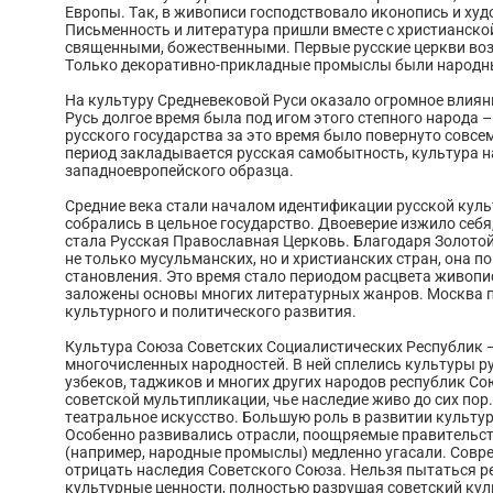
Европы. Так, в живописи господствовало иконопись и ху
Письменность и литература пришли вместе с христианской
священными, божественными. Первые русские церкви воз
Только декоративно-прикладные промыслы были народн
На культуру Средневековой Руси оказало огромное влиян
Русь долгое время была под игом этого степного народа – 
русского государства за это время было повернуто совсем
период закладывается русская самобытность, культура н
западноевропейского образца.
Средние века стали началом идентификации русской кул
собрались в цельное государство. Двоеверие изжило себя
стала Русская Православная Церковь. Благодаря Золотой
не только мусульманских, но и христианских стран, она п
становления. Это время стало периодом расцвета живопи
заложены основы многих литературных жанров. Москва п
культурного и политического развития.
Культура Союза Советских Социалистических Республик –
многочисленных народностей. В ней сплелись культуры рус
узбеков, таджиков и многих других народов республик Со
советской мультипликации, чье наследие живо до сих пор
театральное искусство. Большую роль в развитии культур
Особенно развивались отрасли, поощряемые правительств
(например, народные промыслы) медленно угасали. Совр
отрицать наследия Советского Союза. Нельзя пытаться 
культурные ценности, полностью разрушая советский кул