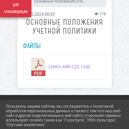
Основные положения уче...
для
слабовидящих
07.05.2024 06:35
178
ОСНОВНЫЕ ПОЛОЖЕНИЯ
УЧЕТНОЙ ПОЛИТИКИ
ФАЙЛЫ
Скачать файл (120.7 KiB)
Пользуясь нашим сайтом, вы соглашаетесь с политикой
обработки персональных данных а также с тем что наш веб-
2026 Г. ZAR-DK.RU
сайт и другие подключенные к веб-сайту сторонние сервисы
ВХОД
используют cookies такие как "Госуслуги", "PRO.Культура",
КАРТА САЙТА
"Спутник аналитика".