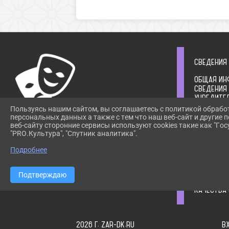
СВЕДЕНИЯ
ОБЩАЯ ИН
СВЕДЕНИЯ
УЧРЕДИТЕ
СТРУКТУР
Пользуясь нашим сайтом, вы соглашаетесь с политикой обрабо
РУКОВОДС
персональных данных а также с тем что наш веб-сайт и другие
ИНФОРМАЦ
веб-сайту сторонние сервисы используют cookies такие как "Госу
ПРИ ИСПОЛЬЗОВАНИИ МАТЕРИАЛОВ САЙТА
"PRO.Культура", "Спутник аналитика".
ОРГАНИЗА
ССЫЛКА
ИНФОРМАЦ
ОБЯЗАТЕЛЬНА. АВТОМАТИЗИРОВАННОЕ
Подробнее
ГОСУДАРСТ
ИЗВЛЕЧЕНИЕ
ЗАДАНИЯ
ИНФОРМАЦИИ САЙТА ЗАПРЕЩЕНО!
ИНАЯ ИНФ
Подтверждаю
РЕЗУЛЬТА
КАЧЕСТВА 
2026 Г. ZAR-DK.RU
В