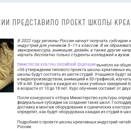
ИИ ПРЕДСТАВИЛО ПРОЕКТ ШКОЛЫ КРЕ
В 2022 году регионы России начнут получать субсидии 
индустрий для учеников 5–11-х классов. В их образова
звукорежиссура, анимация, дизайн, а также другие нап
изучать бесплатно только студенты колледжей и вузов.
Министерство культуры Российской Федерации
вынесло на общес
«Об утверждении типового проекта школы креативных инд
школы будут состоять из шести студий. Учащиеся будут 
и видеопроизводством, анимацией и 3D-графикой, изучат
VR и AR. Ежегодно в каждое из таких учебных заведений б
в возрасте от 10 до 18 лет. Курс обучения составит от двух
После конкурсного отбора Министерство культуры опреде
федеральные субсидии на создание таких школ. Господде
доставку и монтаж оборудования и сценических конструк
определят, как будет оборудована каждая из студий в ш
Подробнее о проекте школы креативных индустрий читай
России.