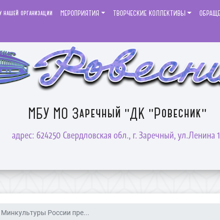
у нашей организации
МЕРОПРИЯТИЯ
ТВОРЧЕСКИЕ КОЛЛЕКТИВЫ
ОБРАЩ
МБУ МО Заречный "ДК "Ровесник"
адрес: 624250 Свердловская обл., г. Заречный, ул.Ленина 1
Минкультуры России пре...