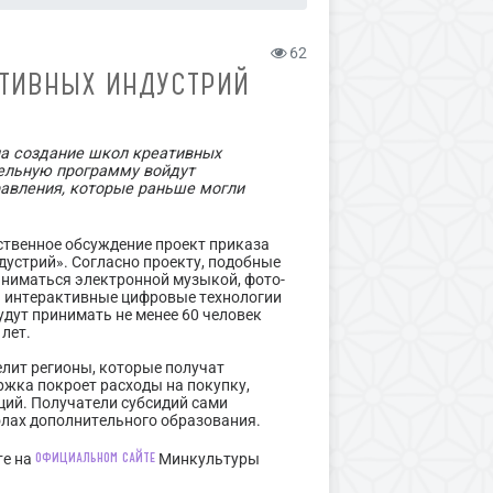
62
АТИВНЫХ ИНДУСТРИЙ
на создание школ креативных
тельную программу войдут
равления, которые раньше могли
твенное обсуждение проект приказа
устрий». Согласно проекту, подобные
заниматься электронной музыкой, фото-
ь интерактивные цифровые технологии
удут принимать не менее 60 человек
 лет.
лит регионы, которые получат
ржка покроет расходы на покупку,
ций. Получатели субсидий сами
колах дополнительного образования.
официальном сайте
те на
Минкультуры