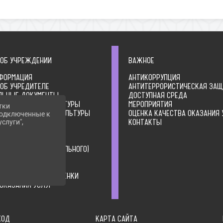
 ОБ УЧРЕЖДЕНИИ
ВАЖНОЕ
ФОРМАЦИЯ
АНТИКОРРУПЦИЯ
 ОБ УЧРЕДИТЕЛЕ
АНТИТЕРРОРИСТИЧЕСКАЯ ЗА
ЛЬНЫЕ ДОКУМЕНТЫ
ДОСТУПНАЯ СРЕДА
А ОРГАНИЗАЦИИ КУЛЬТУРЫ
МЕРОПРИЯТИЯ
тки
ТВО ОРГАНИЗАЦИИ КУЛЬТУРЫ
ОЦЕНКА КАЧЕСТВА ОКАЗАНИЯ 
 подключенные к
ИЯ О ДЕЯТЕЛЬНОСТИ
КОНТАКТЫ
слуги",
ЦИИ КУЛЬТУРЫ
ИЯ О ВЫПОЛНЕНИИ
ВЕННОГО (МУНИЦИПАЛЬНОГО)
ОРМАЦИЯ
ТЫ НЕЗАВИСИМОЙ ОЦЕНКИ
ОКАЗАНИЯ УСЛУГ
ХОД
КАРТА САЙТА