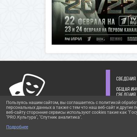
СВЕДЕНИЯ
ОБЩАЯ ИН
СВЕДЕНИЯ
УЧРЕДИТЕ
Пользуясь нашим сайтом, вы соглашаетесь с политикой обрабо
СТРУКТУР
персональных данных а также с тем что наш веб-сайт и другие
РУКОВОДС
веб-сайту сторонние сервисы используют cookies такие как "Госу
ИНФОРМАЦ
"PRO.Культура", "Спутник аналитика".
ПРИ ИСПОЛЬЗОВАНИИ МАТЕРИАЛОВ САЙТА
ОРГАНИЗА
ССЫЛКА
ИНФОРМАЦ
Подробнее
ОБЯЗАТЕЛЬНА. АВТОМАТИЗИРОВАННОЕ
ГОСУДАРСТ
ИЗВЛЕЧЕНИЕ