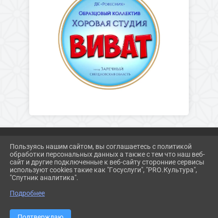
Пользуясь нашим сайтом, вы соглашаетесь с политикой
обработки персональных данных а также с тем что наш веб-
2026 Г. ZAR-DK.RU
сайт и другие подключенные к веб-сайту сторонние сервисы
ВХОД
используют cookies такие как "Госуслуги", "PRO.Культура",
КАРТА САЙТА
"Спутник аналитика".
ПОЛИТИКА ОБРАБОТКИ ПЕРСОНАЛЬНЫХ ДАННЫХ
Подробнее
СДЕЛАНО НА KUBCMS
РАЗРАБОТКА И ПОДДЕРЖКА
Подтверждаю