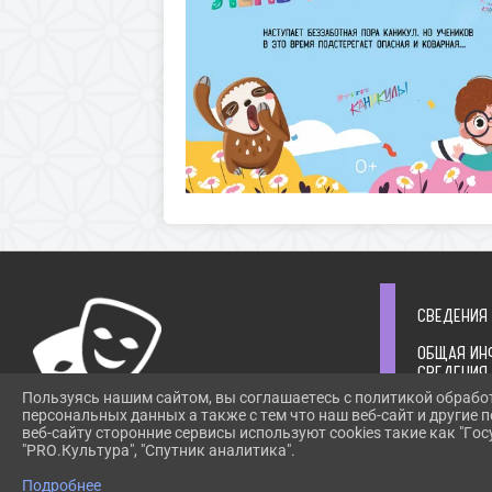
СВЕДЕНИЯ
ОБЩАЯ ИН
СВЕДЕНИЯ
УЧРЕДИТЕ
Пользуясь нашим сайтом, вы соглашаетесь с политикой обрабо
СТРУКТУР
персональных данных а также с тем что наш веб-сайт и другие
РУКОВОДС
веб-сайту сторонние сервисы используют cookies такие как "Госу
ИНФОРМАЦ
"PRO.Культура", "Спутник аналитика".
ПРИ ИСПОЛЬЗОВАНИИ МАТЕРИАЛОВ САЙТА
ОРГАНИЗА
ССЫЛКА
Подробнее
ИНФОРМАЦ