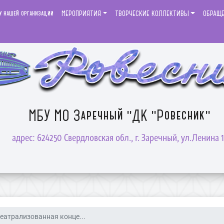
у нашей организации
МЕРОПРИЯТИЯ
ТВОРЧЕСКИЕ КОЛЛЕКТИВЫ
ОБРАЩ
МБУ МО Заречный "ДК "Ровесник"
адрес: 624250 Свердловская обл., г. Заречный, ул.Ленина 1
еатрализованная конце...