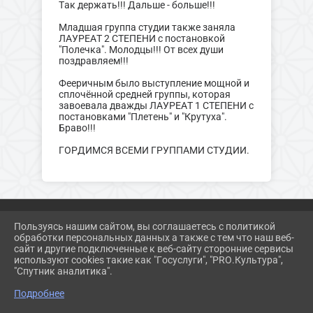
Так держать!!! Дальше - больше!!!
Младшая группа студии также заняла
ЛАУРЕАТ 2 СТЕПЕНИ с постановкой
"Полечка". Молодцы!!! От всех души
поздравляем!!!
Фееричным было выступление мощной и
сплочённой средней группы, которая
завоевала дважды ЛАУРЕАТ 1 СТЕПЕНИ с
постановками "Плетень" и "Крутуха".
Браво!!!
ГОРДИМСЯ ВСЕМИ ГРУППАМИ СТУДИИ.
Пользуясь нашим сайтом, вы соглашаетесь с политикой
обработки персональных данных а также с тем что наш веб-
2026 Г. ZAR-DK.RU
сайт и другие подключенные к веб-сайту сторонние сервисы
ВХОД
используют cookies такие как "Госуслуги", "PRO.Культура",
КАРТА САЙТА
"Спутник аналитика".
ПОЛИТИКА ОБРАБОТКИ ПЕРСОНАЛЬНЫХ ДАННЫХ
Подробнее