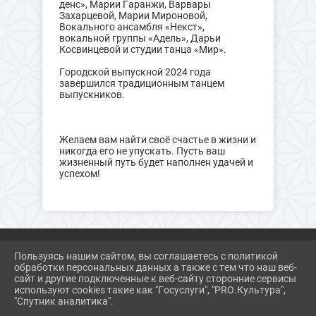
денс», Марии Гаранжи, Варвары
Захарцевой, Марии Мироновой,
Вокального ансамбля «Некст»,
вокальной группы «Адель», Дарьи
Косвинцевой и студии танца «Мир».
Городской выпускной 2024 года
завершился традиционным танцем
выпускников.
Желаем вам найти своё счастье в жизни и
никогда его не упускать. Пусть ваш
жизненный путь будет наполнен удачей и
успехом!
Пользуясь нашим сайтом, вы соглашаетесь с политикой
обработки персональных данных а также с тем что наш веб-
2026 Г. ZAR-DK.RU
сайт и другие подключенные к веб-сайту сторонние сервисы
ВХОД
используют cookies такие как "Госуслуги", "PRO.Культура",
КАРТА САЙТА
"Спутник аналитика".
ПОЛИТИКА ОБРАБОТКИ ПЕРСОНАЛЬНЫХ ДАННЫХ