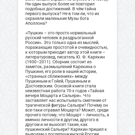
Ни один выпуск более не повторил
подобных достижений. В чём тайна
первого выпуска? Не в том ли, что их
охраняли маленькие Музы бога
Аполлона?
«Пушкин – это просто нормальный
русский человек в раздрызганной
России». Это только одна из мыслей,
поражающих простотой и очевидностью,
к которым приходит автор этой книги –
литературовед, писатель Ю. Ф. Карякин
(1930–2011). Сборник состоит из
заметок, размышлений Карякина о
Пушкине, его роли в нашей истории,
«странных сближениях» между
Пушкиным и Гойей, Пушкиным и
Достоевским. Основой книги стала
неизвестная работа 70-х годов «Тайная
вечеря Моцарта и Сальери». Что
заставляет нас испытывать смятение от
трагической фигуры Сальери? Почему он
все-таки отравил Моцарта? Может, среди
прочего потому, что Моцарт – личность, а
именно личности в другом, другого в
другом и не выносят такие, как
пушкинский Сальери? Карякин пришел к
выводам о послепушкинской России,