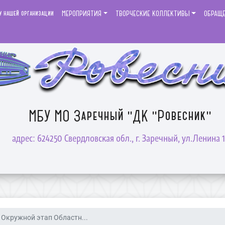
у нашей организации
МЕРОПРИЯТИЯ
ТВОРЧЕСКИЕ КОЛЛЕКТИВЫ
ОБРАЩ
МБУ МО Заречный "ДК "Ровесник"
адрес: 624250 Свердловская обл., г. Заречный, ул.Ленина 1
Окружной этап Областн...