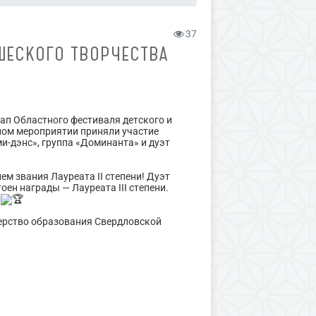
37
ШЕСКОГО ТВОРЧЕСТВА
тап Областного фестиваля детского и
ном мероприятии приняли участие
и-дэнс», группа «Доминанта» и дуэт
м звания Лауреата II степени! Дуэт
ен награды — Лауреата III степени.
!
ерство образования Свердловской