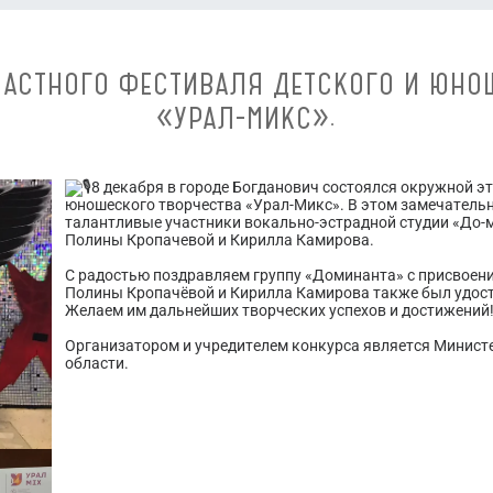
АСТНОГО ФЕСТИВАЛЯ ДЕТСКОГО И ЮНО
«УРАЛ-МИКС».
8 декабря в городе Богданович состоялся окружной э
юношеского творчества «Урал-Микс». В этом замечатель
талантливые участники вокально-эстрадной студии «До-м
Полины Кропачевой и Кирилла Камирова.
С радостью поздравляем группу «Доминанта» с присвоение
Полины Кропачёвой и Кирилла Камирова также был удосто
Желаем им дальнейших творческих успехов и достижений
Организатором и учредителем конкурса является Минист
области.