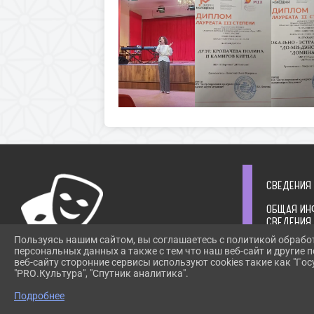
СВЕДЕНИЯ
ОБЩАЯ ИН
СВЕДЕНИЯ
УЧРЕДИТЕ
Пользуясь нашим сайтом, вы соглашаетесь с политикой обрабо
СТРУКТУР
персональных данных а также с тем что наш веб-сайт и другие
РУКОВОДС
веб-сайту сторонние сервисы используют cookies такие как "Госу
ИНФОРМАЦ
"PRO.Культура", "Спутник аналитика".
ПРИ ИСПОЛЬЗОВАНИИ МАТЕРИАЛОВ САЙТА
ОРГАНИЗА
ССЫЛКА
Подробнее
ИНФОРМАЦ
ОБЯЗАТЕЛЬНА. АВТОМАТИЗИРОВАННОЕ
ГОСУДАРСТ
ИЗВЛЕЧЕНИЕ