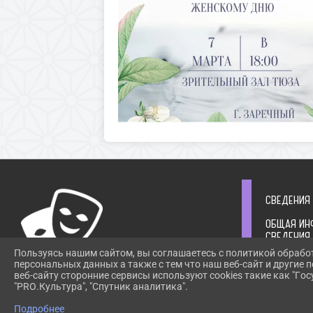
СВЕДЕНИЯ
ОБЩАЯ ИН
СВЕДЕНИЯ
УЧРЕДИТЕ
Пользуясь нашим сайтом, вы соглашаетесь с политикой обрабо
СТРУКТУР
персональных данных а также с тем что наш веб-сайт и другие
РУКОВОДС
веб-сайту сторонние сервисы используют cookies такие как "Госу
ИНФОРМАЦ
"PRO.Культура", "Спутник аналитика".
ПРИ ИСПОЛЬЗОВАНИИ МАТЕРИАЛОВ САЙТА
ОРГАНИЗА
ССЫЛКА
Подробнее
ИНФОРМАЦ