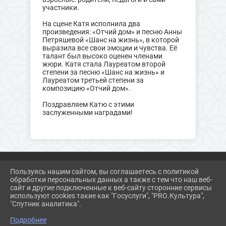
участники.
На сцене Катя исполнила два
произведения: «Отчий дом» и песню Анны
Петряшевой «Шанс на жизнь», в которой
выразила все свои эмоции и чувства. Её
талант был высоко оценен членами
жюри. Катя стала Лауреатом второй
степени за песню «Шанс на жизнь» и
Лауреатом третьей степени за
композицию «Отчий дом».
Поздравляем Катю с этими
заслуженными наградами!
Пользуясь нашим сайтом, вы соглашаетесь с политикой
обработки персональных данных а также с тем что наш веб-
2026 Г. ZAR-DK.RU
сайт и другие подключенные к веб-сайту сторонние сервисы
ВХОД
используют cookies такие как "Госуслуги", "PRO.Культура",
КАРТА САЙТА
"Спутник аналитика".
ПОЛИТИКА ОБРАБОТКИ ПЕРСОНАЛЬНЫХ ДАННЫХ
Подробнее