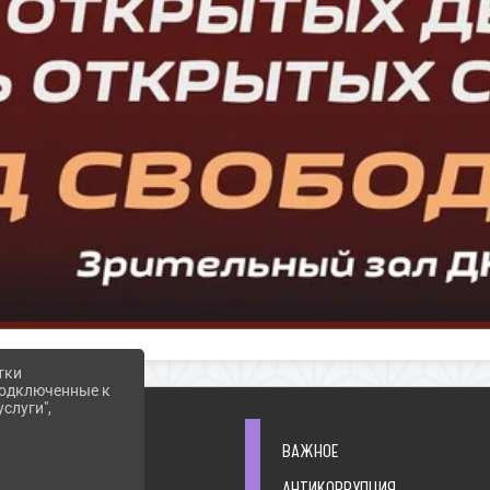
тки
 подключенные к
слуги",
 ОБ УЧРЕЖДЕНИИ
ВАЖНОЕ
ФОРМАЦИЯ
АНТИКОРРУПЦИЯ