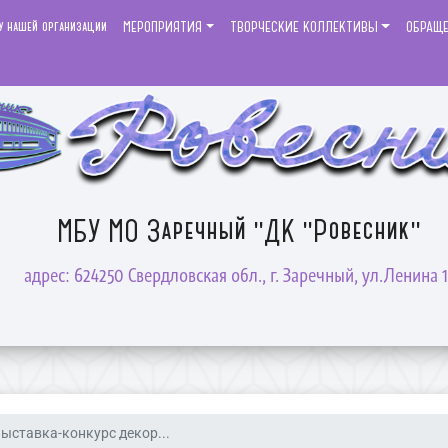
у нашей организации
МЕРОПРИЯТИЯ
ТВОРЧЕСКИЕ КОЛЛЕКТИВЫ
ОБРАЩ
МБУ МО Заречный "ДК "Ровесник"
адрес: 624250 Свердловская обл., г. Заречный, ул.Ленина 1
ыставка-конкурс декор...