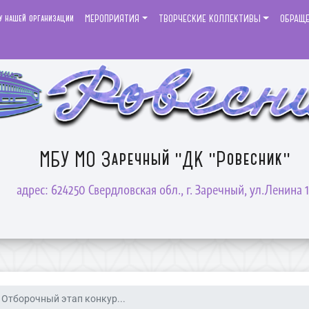
у нашей организации
МЕРОПРИЯТИЯ
ТВОРЧЕСКИЕ КОЛЛЕКТИВЫ
ОБРАЩ
МБУ МО Заречный "ДК "Ровесник"
адрес: 624250 Свердловская обл., г. Заречный, ул.Ленина 1
Отборочный этап конкур...